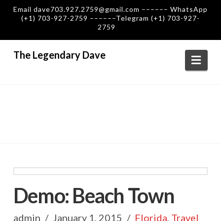
Email dave703.927.2759@gmail.com –––––– WhatsApp
(+1) 703-927-2759 ––––––Telegram (+1) 703-927-
2759
The Legendary Dave
Navi
Demo: Beach Town
admin
January 1, 2015
Florida
,
Travel