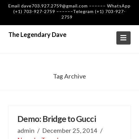
Email dave703.927.2759@gmail.com –––––– WhatsApp
(+1) 703-927-2759 ––––––Telegram (+1) 703-927-
2759
The Legendary Dave
Navi
Tag Archive
Demo: Bridge to Gucci
admin
December 25, 2014