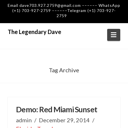
Email dave703.927.2759@gmail.com –––––– WhatsApp
(+1) 703-927-2759 ––––––Telegram (+1) 703-927-
2759
The Legendary Dave
Navi
Tag Archive
Demo: Red Miami Sunset
admin
December 29, 2014