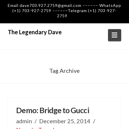
Email dave703.927.2759@gmail.com –––––– WhatsApp
(+1) 703-927-2759 ––––––Telegram (+1) 703-927-
2759
The Legendary Dave
Navi
Tag Archive
Demo: Bridge to Gucci
admin
December 25, 2014